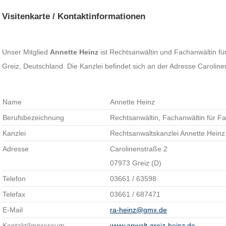
Visitenkarte / Kontaktinformationen
Unser Mitglied
Annette Heinz
ist Rechtsanwältin und Fachanwältin für
Greiz, Deutschland. Die Kanzlei befindet sich an der Adresse Caroline
Name
Annette Heinz
Berufsbezeichnung
Rechtsanwältin, Fachanwältin für Fa
Kanzlei
Rechtsanwaltskanzlei Annette Heinz
Adresse
Carolinenstraße 2
07973 Greiz (D)
Telefon
03661 / 63598
Telefax
03661 / 687471
E-Mail
ra-heinz@gmx.de
Kontakt/Impressum
www.anwalt-greiz-heinz.de