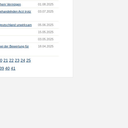
lichem Vermögen
01.08.2025
handelnden Arzt trotz
03.07.2025
 Deutschland unwirksam
05.06.2025
15.05.2025
03.05.2025
ei der Bewertung für
18.04.2025
0
21
22
23
24
25
39
40
41