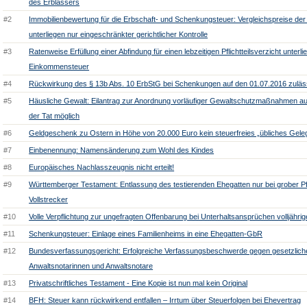
des Erblassers
#2
Immobilienbewertung für die Erbschaft- und Schenkungsteuer: Vergleichspreise d
unterliegen nur eingeschränkter gerichtlicher Kontrolle
#3
Ratenweise Erfüllung einer Abfindung für einen lebzeitigen Pflichtteilsverzicht unterlie
Einkommensteuer
#4
Rückwirkung des § 13b Abs. 10 ErbStG bei Schenkungen auf den 01.07.2016 zuläs
#5
Häusliche Gewalt: Eilantrag zur Anordnung vorläufiger Gewaltschutzmaßnahmen au
der Tat möglich
#6
Geldgeschenk zu Ostern in Höhe von 20.000 Euro kein steuerfreies „übliches Gel
#7
Einbenennung: Namensänderung zum Wohl des Kindes
#8
Europäisches Nachlasszeugnis nicht erteilt!
#9
Württemberger Testament: Entlassung des testierenden Ehegatten nur bei grober Pfl
Vollstrecker
#10
Volle Verpflichtung zur ungefragten Offenbarung bei Unterhaltsansprüchen volljährig
#11
Schenkungsteuer: Einlage eines Familienheims in eine Ehegatten-GbR
#12
Bundesverfassungsgericht: Erfolgreiche Verfassungsbeschwerde gegen gesetzliche
Anwaltsnotarinnen und Anwaltsnotare
#13
Privatschriftliches Testament - Eine Kopie ist nun mal kein Original
#14
BFH: Steuer kann rückwirkend entfallen – Irrtum über Steuerfolgen bei Ehevertrag