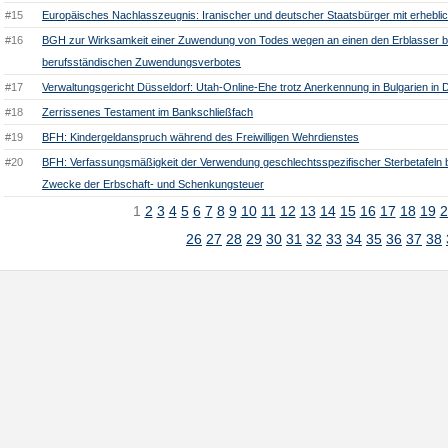
#15
Europäisches Nachlasszeugnis: Iranischer und deutscher Staatsbürger mit erheb
#16
BGH zur Wirksamkeit einer Zuwendung von Todes wegen an einen den Erblasser be
berufsständischen Zuwendungsverbotes
#17
Verwaltungsgericht Düsseldorf: Utah-Online-Ehe trotz Anerkennung in Bulgarien in
#18
Zerrissenes Testament im Bankschließfach
#19
BFH: Kindergeldanspruch während des Freiwilligen Wehrdienstes
#20
BFH: Verfassungsmäßigkeit der Verwendung geschlechtsspezifischer Sterbetafeln b
Zwecke der Erbschaft- und Schenkungsteuer
1
2
3
4
5
6
7
8
9
10
11
12
13
14
15
16
17
18
19
2
26
27
28
29
30
31
32
33
34
35
36
37
38