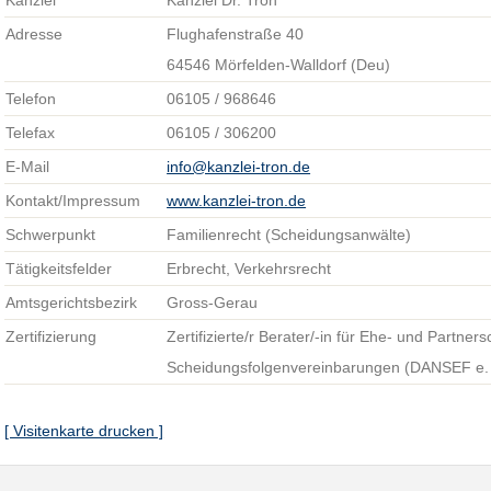
Kanzlei
Kanzlei Dr. Tron
Adresse
Flughafenstraße 40
64546 Mörfelden-Walldorf (Deu)
Telefon
06105 / 968646
Telefax
06105 / 306200
E-Mail
info@kanzlei-tron.de
Kontakt/Impressum
www.kanzlei-tron.de
Schwerpunkt
Familienrecht (Scheidungsanwälte)
Tätigkeitsfelder
Erbrecht, Verkehrsrecht
Amtsgerichtsbezirk
Gross-Gerau
Zertifizierung
Zertifizierte/r Berater/-in für Ehe- und Partner
Scheidungsfolgenvereinbarungen (DANSEF e. 
[ Visitenkarte drucken ]