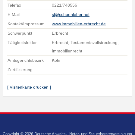
Telefax
0221/748556
E-Mail
sl@schoenleber.net
Kontakt/Impressum
www.immobilien-erbrecht.de
Schwerpunkt
Erbrecht
Tätigkeitsfelder
Erbrecht, Testamentsvollstreckung,
Immobilienrecht
Amtsgerichtsbezirk
Köln
Zertifizierung
[ Visitenkarte drucken ]
Copyright © 2026 Deutsche Anwalts-, Notar- und Steuerberatervereinigung