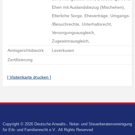
Ehen mit Auslandsbezug (Mischehen),
Elterliche Sorge, Eheverträge, Umgangs-
/Besuchrechte, Unterhaltsrecht,
Versorgungsausgleich,
Zugewinnausgleich,
Amtsgerichtsbezirk
Leverkusen
Zertifizierung
[ Visitenkarte drucken ]
Copyright © 2026 Deutsche Anwalts-, Notar- und Steuerberatervereinigung
für Erb- und Familienrecht e.V.. All Rights Reserved