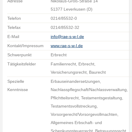
Adresse
Nikolaus-Groß-Straße 14
51377 Leverkusen (D)
Telefon
0214/85532-0
Telefax
0214/85532-32
E-Mail
info@rae-s-w-l.de
Kontakt/Impressum
www.rae-s-w-l.de
Schwerpunkt
Erbrecht
Tätigkeitsfelder
Familienrecht, Erbrecht,
Versicherungsrecht, Baurecht
Spezielle
Erbauseinandersetzungen,
Kenntnisse
Nachlasspflegschaft/Nachlassverwaltung,
Pflichtteilsrecht, Testamentsgestaltung,
Testamentsvollstreckung,
Vorsorgerecht/Vorsorgevollmachten,
Allgemeines Erbschaft- und
Schenkungsteuerrecht, Betreuungsrecht,