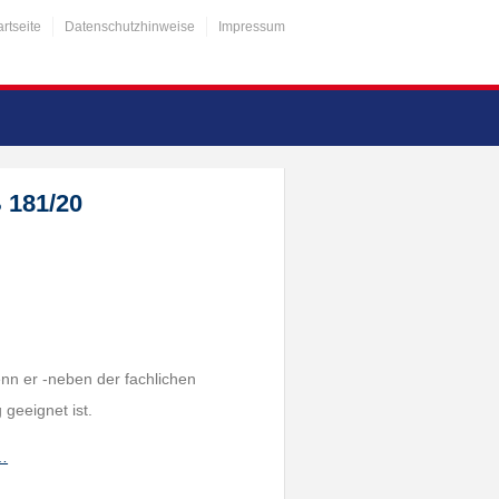
artseite
Datenschutzhinweise
Impressum
 181/20
nn er -neben der fachlichen
 geeignet ist.
h…