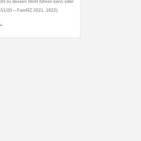
cht zu dessen Wohl führen kann oder
 151/20 – FamRZ 2021, 1822).
h…