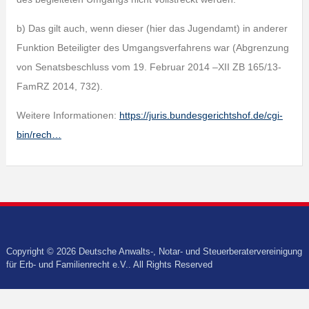
b) Das gilt auch, wenn dieser (hier das Jugendamt) in anderer
Funktion Beteiligter des Umgangsverfahrens war (Abgrenzung
von Senatsbeschluss vom 19. Februar 2014 –XII ZB 165/13-
FamRZ 2014, 732).
Weitere Informationen:
https://juris.bundesgerichtshof.de/cgi-
bin/rech…
Copyright © 2026 Deutsche Anwalts-, Notar- und Steuerberatervereinigung
für Erb- und Familienrecht e.V.. All Rights Reserved