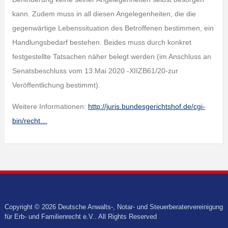
kann. Zudem muss in all diesen Angelegenheiten, die die
gegenwärtige Lebenssituation des Betroffenen bestimmen, ein
Handlungsbedarf bestehen. Beides muss durch konkret
festgestellte Tatsachen näher belegt werden (im Anschluss an
Senatsbeschluss vom 13.Mai 2020 -XIIZB61/20-zur
Veröffentlichung bestimmt).
Weitere Informationen:
http://juris.bundesgerichtshof.de/cgi-
bin/recht…
Copyright © 2026 Deutsche Anwalts-, Notar- und Steuerberatervereinigung
für Erb- und Familienrecht e.V.. All Rights Reserved