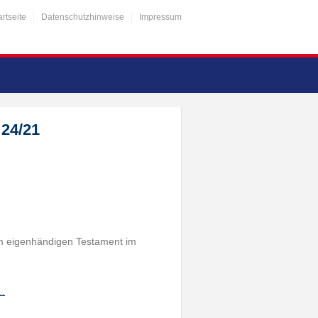
artseite
Datenschutzhinweise
Impressum
 24/21
em eigenhändigen Testament im
h…