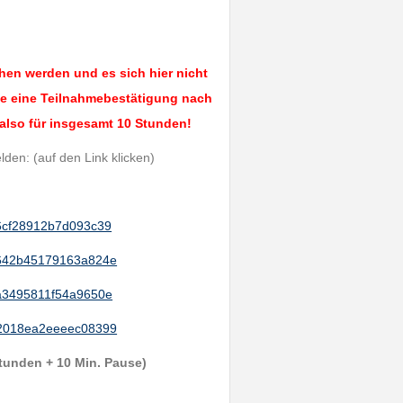
hen werden und es sich hier nicht
Sie eine Teilnahmebestätigung nach
 also für insgesamt 10 Stunden!
den: (auf den Link klicken)
/56cf28912b7d093c39
g/2642b45179163a824e
/3a3495811f54a9650e
g/02018ea2eeeec08399
stunden + 10 Min. Pause)