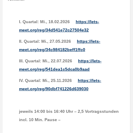
I. Quartal:
Mi., 18.02.2026
https://lets-
meet.org/reg/34d541e72c27504e32
II. Quartal:
Mi., 27.05.2026
https://lets-
meet.org/reg/34c984182beff1ffc0
III. Quartal:
Mi., 22.07.2026
https://lets-
meet.org/reg/541dea1c5dca0b9aad
IV. Quartal:
Mi., 25.11.2026
https://lets-
meet.org/reg/90dbf741226d639030
jeweils 14:00 bis 16:40 Uhr – 2,5 Vortragsstunden
incl. 10 Min. Pause –