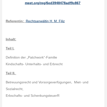
meet.org/reg/6ed3948478adf9c867
Referent
in:
Rechtsanwäl
tin H. M. Filiz
Inhalt:
Teil I.
Definition der „Patchwork“-Familie
Kindschafts- Unterhalts- und Erbrecht
Teil II.
Betreuungsrecht und Vorsorgeverfügungen, Miet- und
Sozialrecht,
Erbschafts- und SchenkungsteuerR