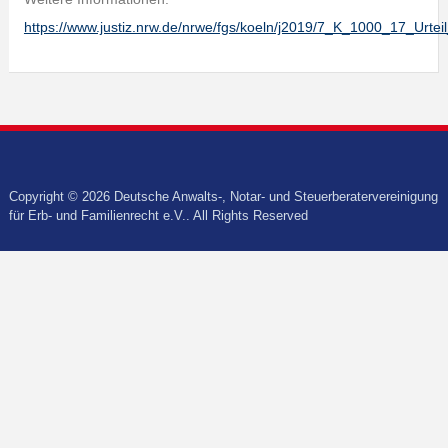
https://www.justiz.nrw.de/nrwe/fgs/koeln/j2019/7_K_1000_17_Urte
Copyright © 2026 Deutsche Anwalts-, Notar- und Steuerberatervereinigung
für Erb- und Familienrecht e.V.. All Rights Reserved