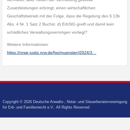
Zusatzleistungen erbringt, einen wirtschaftlichen
Geschäftsbetrieb mit der Folge, dass die Regelung des § 13b
Abs. 4 Nr. 1 Satz 2 Buchst. d) ErbStG greift und damit kein
schädliches Verwaltungsvermögen vorliegt?
Weitere Informationen:
https://nrwe.justiz.nrw.de/fgs/muenster/j2024/3…
Copyright © 2026 Deutsche Anwalts-, Notar- und Steuerberatervereinigung
für Erb- und Familienrecht e.V.. All Rights Reserved