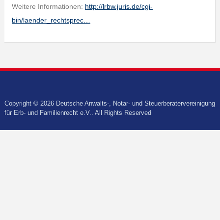
Weitere Informationen:
http://lrbw.juris.de/cgi-
bin/laender_rechtsprec…
Copyright © 2026 Deutsche Anwalts-, Notar- und Steuerberatervereinigung
für Erb- und Familienrecht e.V.. All Rights Reserved