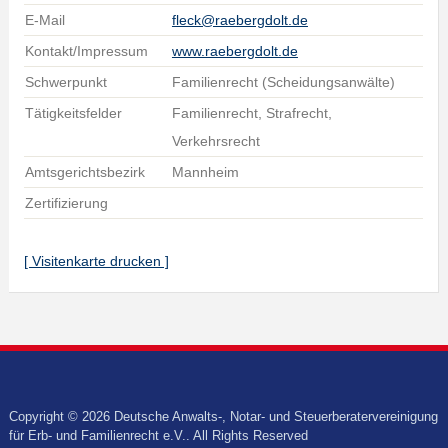
E-Mail
fleck@raebergdolt.de
Kontakt/Impressum
www.raebergdolt.de
Schwerpunkt
Familienrecht (Scheidungsanwälte)
Tätigkeitsfelder
Familienrecht, Strafrecht,
Verkehrsrecht
Amtsgerichtsbezirk
Mannheim
Zertifizierung
[ Visitenkarte drucken ]
Copyright © 2026 Deutsche Anwalts-, Notar- und Steuerberatervereinigung
für Erb- und Familienrecht e.V.. All Rights Reserved