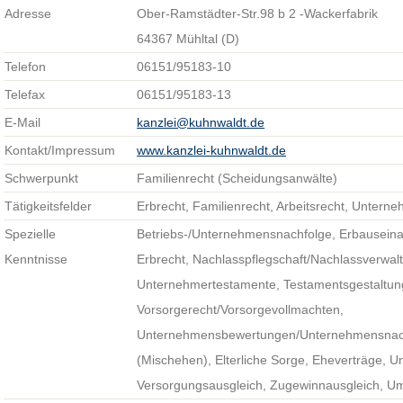
Adresse
Ober-Ramstädter-Str.98 b 2 -Wackerfabrik
64367 Mühltal (D)
Telefon
06151/95183-10
Telefax
06151/95183-13
E-Mail
kanzlei@kuhnwaldt.de
Kontakt/Impressum
www.kanzlei-kuhnwaldt.de
Schwerpunkt
Familienrecht (Scheidungsanwälte)
Tätigkeitsfelder
Erbrecht, Familienrecht, Arbeitsrecht, Untern
Spezielle
Betriebs-/Unternehmensnachfolge, Erbauseina
Kenntnisse
Erbrecht, Nachlasspflegschaft/Nachlassverwaltun
Unternehmertestamente, Testamentsgestaltung
Vorsorgerecht/Vorsorgevollmachten,
Unternehmensbewertungen/Unternehmensnach
(Mischehen), Elterliche Sorge, Eheverträge, Un
Versorgungsausgleich, Zugewinnausgleich, U