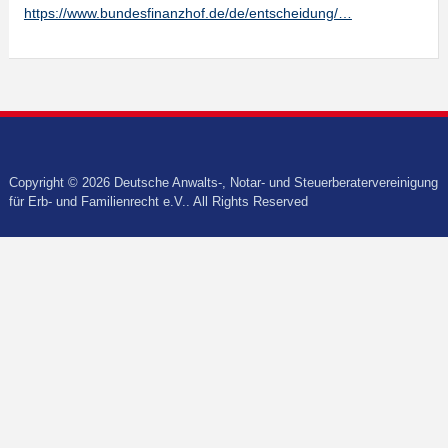
https://www.bundesfinanzhof.de/de/entscheidung/…
Copyright © 2026 Deutsche Anwalts-, Notar- und Steuerberatervereinigung
für Erb- und Familienrecht e.V.. All Rights Reserved