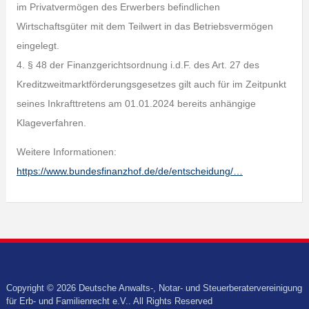
im Privatvermögen des Erwerbers befindlichen
Wirtschaftsgüter mit dem Teilwert in das Betriebsvermögen
eingelegt.
4. § 48 der Finanzgerichtsordnung i.d.F. des Art. 27 des
Kreditzweitmarktförderungsgesetzes gilt auch für im Zeitpunkt
seines Inkrafttretens am 01.01.2024 bereits anhängige
Klageverfahren.
Weitere Informationen:
https://www.bundesfinanzhof.de/de/entscheidung/…
Copyright © 2026 Deutsche Anwalts-, Notar- und Steuerberatervereinigung
für Erb- und Familienrecht e.V.. All Rights Reserved