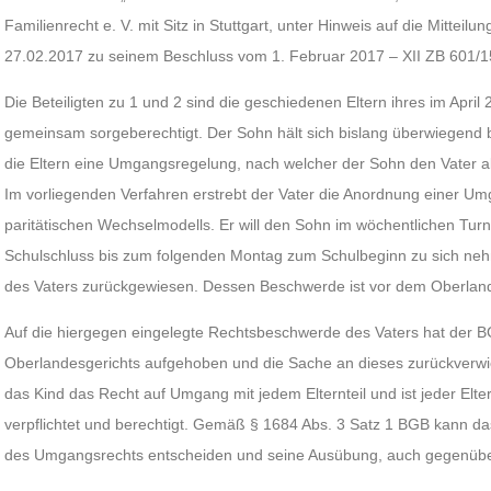
Familienrecht e. V. mit Sitz in Stuttgart, unter Hinweis auf die Mitte
27.02.2017 zu seinem Beschluss vom 1. Februar 2017 – XII ZB 601/1
Die Beteiligten zu 1 und 2 sind die geschiedenen Eltern ihres im Apri
gemeinsam sorgeberechtigt. Der Sohn hält sich bislang überwiegend b
die Eltern eine Umgangsregelung, nach welcher der Sohn den Vater 
Im vorliegenden Verfahren erstrebt der Vater die Anordnung einer U
paritätischen Wechselmodells. Er will den Sohn im wöchentlichen T
Schulschluss bis zum folgenden Montag zum Schulbeginn zu sich neh
des Vaters zurückgewiesen. Dessen Beschwerde ist vor dem Oberland
Auf die hiergegen eingelegte Rechtsbeschwerde des Vaters hat der 
Oberlandesgerichts aufgehoben und die Sache an dieses zurückverw
das Kind das Recht auf Umgang mit jedem Elternteil und ist jeder El
verpflichtet und berechtigt. Gemäß § 1684 Abs. 3 Satz 1 BGB kann d
des Umgangsrechts entscheiden und seine Ausübung, auch gegenüber 