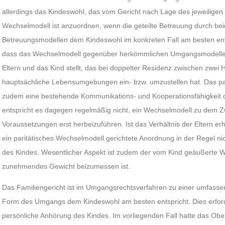
allerdings das Kindeswohl, das vom Gericht nach Lage des jeweiligen E
Wechselmodell ist anzuordnen, wenn die geteilte Betreuung durch bei
Betreuungsmodellen dem Kindeswohl im konkreten Fall am besten entsp
dass das Wechselmodell gegenüber herkömmlichen Umgangsmodellen
Eltern und das Kind stellt, das bei doppelter Residenz zwischen zwei 
hauptsächliche Lebensumgebungen ein- bzw. umzustellen hat. Das par
zudem eine bestehende Kommunikations- und Kooperationsfähigkeit 
entspricht es dagegen regelmäßig nicht, ein Wechselmodell zu dem 
Voraussetzungen erst herbeizuführen. Ist das Verhältnis der Eltern erheb
ein paritätisches Wechselmodell gerichtete Anordnung in der Regel n
des Kindes. Wesentlicher Aspekt ist zudem der vom Kind geäußerte Wi
zunehmendes Gewicht beizumessen ist.
Das Familiengericht ist im Umgangsrechtsverfahren zu einer umfassen
Form des Umgangs dem Kindeswohl am besten entspricht. Dies erforde
persönliche Anhörung des Kindes. Im vorliegenden Fall hatte das Obe