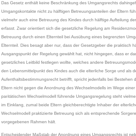
Das Gesetz enthält keine Beschränkung des Umgangsrechts dahinge
Umgangskontakte nicht zu hälftigen Betreuungsanteilen der Eltern füh
vielmehr auch eine Betreuung des Kindes durch hälftige Aufteilung de
erfasst. Zwar orientiert sich die gesetzliche Regelung am Residenzmo
Betreuung durch einen Elternteil bei Ausübung eines begrenzten Um
Elternteil. Dies besagt aber nur, dass der Gesetzgeber die praktisch h
Ausgangspunkt der Regelung gewählt hat, nicht hingegen, dass er da
gesetzliches Leitbild festlegen wollte, welches andere Betreuungsmode
den Lebensmittelpunkt des Kindes auch die elterliche Sorge und als d
Aufenthaltsbestimmungsrecht betrifft, spricht jedenfalls bei Besteh
Eltern nicht gegen die Anordnung des Wechselmodells im Wege eine
paritätischen Wechselmodell führende Umgangsregelung steht vielm
im Einklang, zumal beide Eltern gleichberechtigte Inhaber der elterlic
Wechselmodell praktizierte Betreuung sich als entsprechende Sorger
vorgegebenen Rahmen hält.
Entscheidender Maßstab der Anordnung eines Umgangsrechts ist nebe