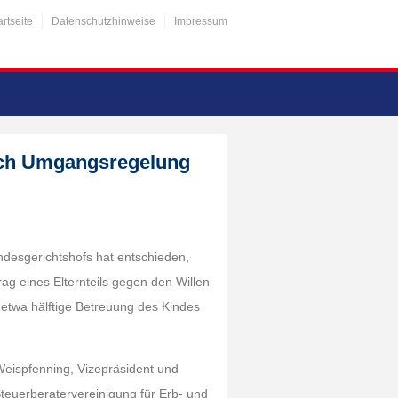
artseite
Datenschutzhinweise
Impressum
ch Umgangsregelung
Bundesgerichtshofs hat entschieden,
ag eines Elternteils gegen den Willen
e etwa hälftige Betreuung des Kindes
Weispfenning, Vizepräsident und
teuerberatervereinigung für Erb- und