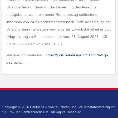
Versicherten nur dann für die Bewertung des Anrechts
maßgebend, wenn ein neuer Rentenbezug spätestens
innerhalb von 24 Kalendermonaten nach Ende des Bezugs der
Versichertenrente wegen verminderter Erwerbsfähigkeit erfolgt
(Abgrenzung zu Senatsbeschluss vom 23. August 2023 – XII
ZB 202/22 – FamRZ 2023, 1858).
Weitere Informationen:
https://juris.bundesgerichtshof.de/cgi-
bin/rech…
Copyright © 2026 Deutsche Anwalts-, Notar- und Steuerberatervereinigung
für Erb- und Familienrecht e.V.. All Rights Reserved