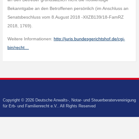
Bekanntgabe an den Betroffenen persönlich (im Anschluss an
Senatsbeschluss vom 8.August 2018 -XIIZB139/18-FamRZ
2018, 1769).
Weitere Informationen:
http://juris.bundesgerichtshof.de/cgi-
bin/recht…
Copyright © 2026 Deutsche Anwalts-, Notar- und Steuerberatervereinigung
für Erb- und Familienrecht e.V.. All Rights Reserved