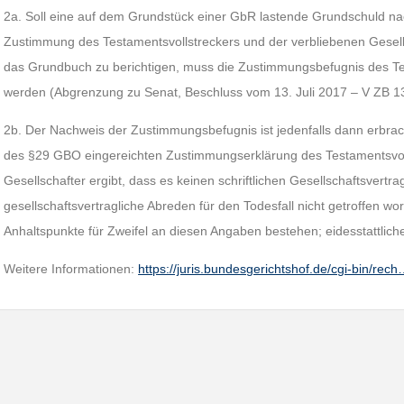
2a. Soll eine auf dem Grundstück einer GbR lastende Grundschuld na
Zustimmung des Testamentsvollstreckers und der verbliebenen Gesell
das Grundbuch zu berichtigen, muss die Zustimmungsbefugnis des T
werden (Abgrenzung zu Senat, Beschluss vom 13. Juli 2017 – V ZB 1
2b. Der Nachweis der Zustimmungsbefugnis ist jedenfalls dann erbrac
des §29 GBO eingereichten Zustimmungserklärung des Testamentsvoll
Gesellschafter ergibt, dass es keinen schriftlichen Gesellschaftsvertr
gesellschaftsvertragliche Abreden für den Todesfall nicht getroffen wo
Anhaltspunkte für Zweifel an diesen Angaben bestehen; eidesstattlich
Weitere Informationen:
https://juris.bundesgerichtshof.de/cgi-bin/rec