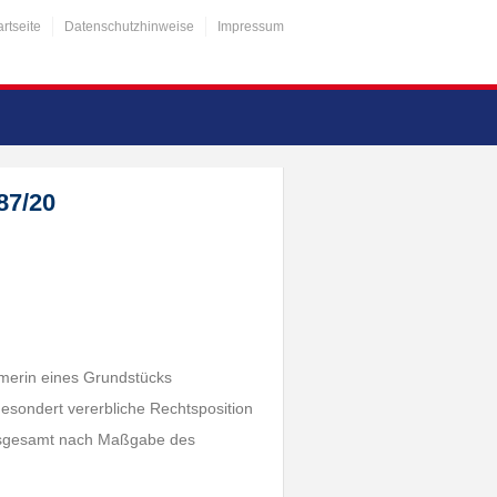
artseite
Datenschutzhinweise
Impressum
87/20
ümerin eines Grundstücks
gesondert vererbliche Rechtsposition
h insgesamt nach Maßgabe des