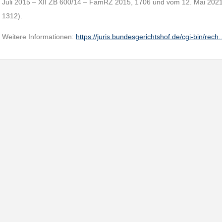
Juli 2015 – XII ZB 600/14 – FamRZ 2015, 1706 und vom 12. Mai 202
1312).
Weitere Informationen:
https://juris.bundesgerichtshof.de/cgi-bin/rec