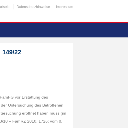
artseite
Datenschutzhinweise
Impressum
 149/22
 FamFG vor Erstattung des
r der Untersuchung des Betroffenen
ntersuchung eröffnet haben muss (im
83/10 – FamRZ 2010, 1726; vom 8.