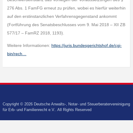
276 Abs. 1 FamFG erneut zu prüfen, wobei es hierfür weiterhin
auf den erstinstanzlichen Verfahrensgegenstand ankommt
(Fortführung des Senatsbeschlusses vom 9. Mai 2018 – XII ZB
577/17 – FamRZ 2018, 1193).
Weitere Informationen:
https://juris.bundesgerichtshof.de/cgi-
bin/rech…
Copyright © 2026 Deutsche Anwalts-, Notar- und Steuerberatervereinigung
für Erb- und Familienrecht e.V.. All Rights Reserved