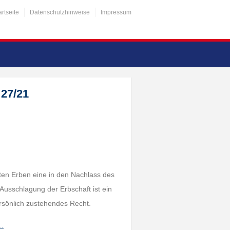
artseite
Datenschutzhinweise
Impressum
 27/21
nten Erben eine in den Nachlass des
Ausschlagung der Erbschaft ist ein
rsönlich zustehendes Recht.
h…