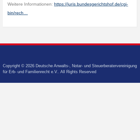
Weitere Informationen:
https://juris.bundesgerichtshof.de/cgi-
bin/rech…
Copyright © 2026 Deutsche Anwalts-, Notar- und Steuerberatervereinigung
für Erb- und Familienrecht e.V.. All Rights Reserved