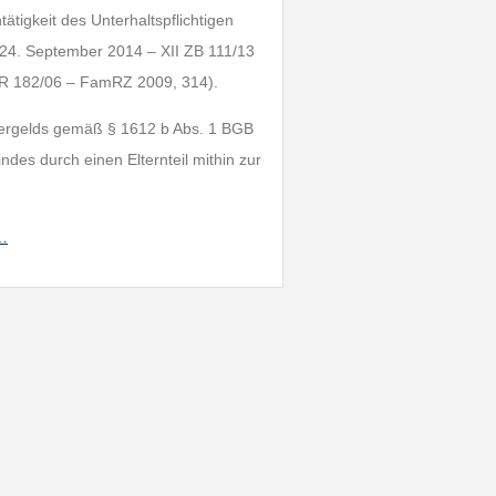
ätigkeit des Unterhaltspflichtigen
 24. September 2014 – XII ZB 111/13
ZR 182/06 – FamRZ 2009, 314).
ndergelds gemäß § 1612 b Abs. 1 BGB
des durch einen Elternteil mithin zur
h…