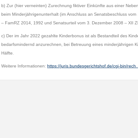
b) Zur (hier verneinten) Zurechnung fiktiver Einkünfte aus einer Nebent
beim Minderjährigenunterhalt (im Anschluss an Senatsbeschluss vom
– FamRZ 2014, 1992 und Senatsurteil vom 3. Dezember 2008 – XII 
c) Der im Jahr 2022 gezahlte Kinderbonus ist als Bestandteil des Ki
bedarfsmindernd anzurechnen, bei Betreuung eines minderjährigen Kin
Hälfte.
Weitere Informationen:
https://juris.bundesgerichtshof.de/cgi-bin/rec