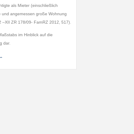
igte als Mieter (einschließlich
de und angemessen große Wohnung
12 –XII ZR 178/09- FamRZ 2012, 517).
Maßstabs im Hinblick auf die
g dar.
h…