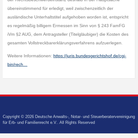
übereinstimmend für erledigt, weil zwischenzeitlich der
ausländische Unterhaltstitel aufgehoben worden ist, entspricht
es regelmäßig billigem Ermessen im Sinn von § 243 FamFG
iVm §2 AUG, dem Antragsteller (Titelgläubiger) die Kosten des
gesamten Vollstreckbarerklärungsverfahrens aufzuerlegen.
Weitere Informationen:
https://juris.bundesgerichtshof.de/cgi-
bin/rech…
Copyright © 2026 Deutsche Anwalts-, Notar- und Steuerberatervereinigung
für Erb- und Familienrecht e.V.. All Rights Reserved