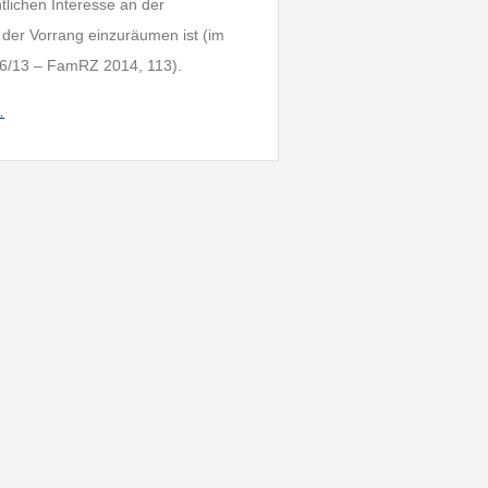
lichen Interesse an der
der Vorrang einzuräumen ist (im
86/13 – FamRZ 2014, 113).
…