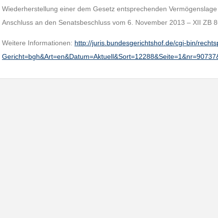
Wiederherstellung einer dem Gesetz entsprechenden Vermögenslage 
Anschluss an den Senatsbeschluss vom 6. November 2013 – XII ZB 
Weitere Informationen:
http://juris.bundesgerichtshof.de/cgi-bin/rec
Gericht=bgh&Art=en&Datum=Aktuell&Sort=12288&Seite=1&nr=9073