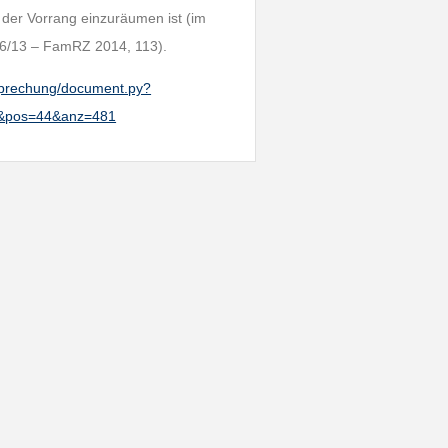
der Vorrang einzuräumen ist (im
86/13 – FamRZ 2014, 113).
htsprechung/document.py?
7&pos=44&anz=481