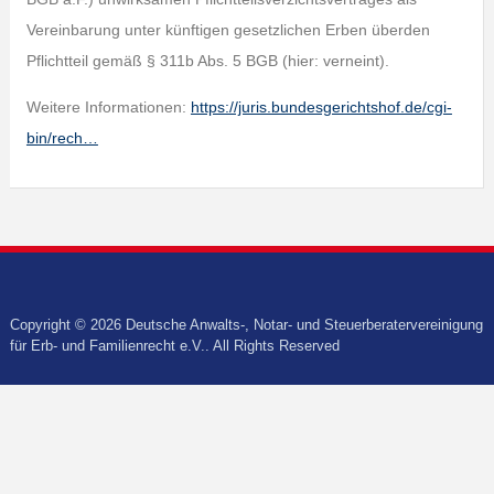
Vereinbarung unter künftigen gesetzlichen Erben überden
Pflichtteil gemäß § 311b Abs. 5 BGB (hier: verneint).
Weitere Informationen:
https://juris.bundesgerichtshof.de/cgi-
bin/rech…
Copyright © 2026 Deutsche Anwalts-, Notar- und Steuerberatervereinigung
für Erb- und Familienrecht e.V.. All Rights Reserved