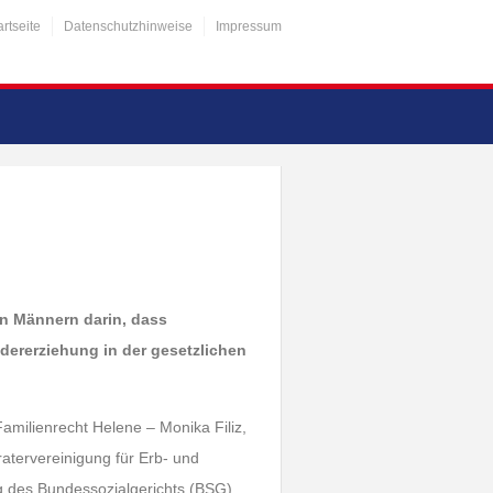
artseite
Datenschutzhinweise
Impressum
on Männern darin, dass
ererziehung in der gesetzlichen
amilienrecht Helene – Monika Filiz,
atervereinigung für Erb- und
lung des Bundessozialgerichts (BSG)