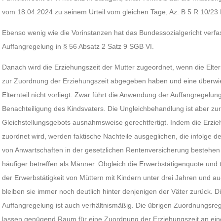
vom 18.04.2024 zu seinem Urteil vom gleichen Tage, Az. B 5 R 10/23 
Ebenso wenig wie die Vorinstanzen hat das Bundessozialgericht verf
Auffangregelung in § 56 Absatz 2 Satz 9 SGB VI.
Danach wird die Erziehungszeit der Mutter zugeordnet, wenn die Elt
zur Zuordnung der Erziehungszeit abgegeben haben und eine überwi
Elternteil nicht vorliegt. Zwar führt die Anwendung der Auffangregelun
Benachteiligung des Kindsvaters. Die Ungleichbehandlung ist aber zur
Gleichstellungsgebots ausnahmsweise gerechtfertigt. Indem die Erzieh
zuordnet wird, werden faktische Nachteile ausgeglichen, die infolge 
von Anwartschaften in der gesetzlichen Rentenversicherung bestehen 
häufiger betreffen als Männer. Obgleich die Erwerbstätigenquote und 
der Erwerbstätigkeit von Müttern mit Kindern unter drei Jahren und au
bleiben sie immer noch deutlich hinter denjenigen der Väter zurück. 
Auffangregelung ist auch verhältnismäßig. Die übrigen Zuordnungsre
lassen genügend Raum für eine Zuordnung der Erziehungszeit an eine