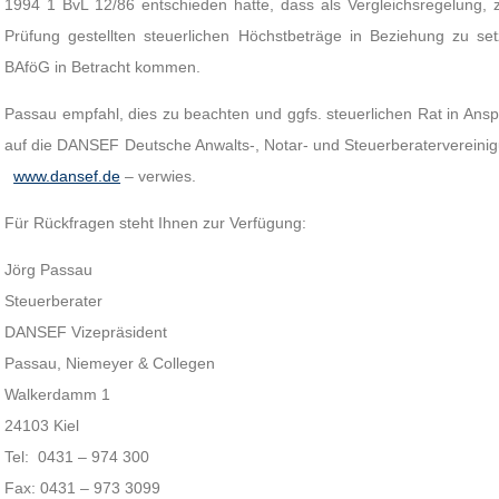
1994 1 BvL 12/86 entschieden hatte, dass als Vergleichsregelung, z
Prüfung gestellten steuerlichen Höchstbeträge in Beziehung zu s
BAföG in Betracht kommen.
Passau empfahl, dies zu beachten und ggfs. steuerlichen Rat in Ans
auf die DANSEF Deutsche Anwalts-, Notar- und Steuerberatervereinig
www.dansef.de
– verwies.
Für Rückfragen steht Ihnen zur Verfügung:
Jörg Passau
Steuerberater
DANSEF Vizepräsident
Passau, Niemeyer & Collegen
Walkerdamm 1
24103 Kiel
Tel: 0431 – 974 300
Fax: 0431 – 973 3099