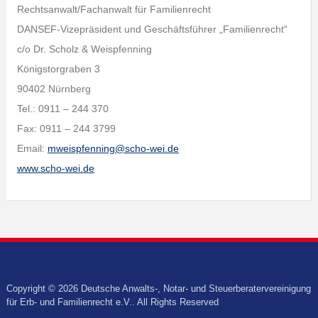
Rechtsanwalt/Fachanwalt für Familienrecht
DANSEF-Vizepräsident und Geschäftsführer „Familienrecht“
c/o Dr. Scholz & Weispfenning
Königstorgraben 3
90402 Nürnberg
Tel.: 0911 – 244 370
Fax: 0911 – 244 3799
Email:
mweispfenning@scho-wei.de
www.scho-wei.de
Copyright © 2026 Deutsche Anwalts-, Notar- und Steuerberatervereinigung
für Erb- und Familienrecht e.V.. All Rights Reserved