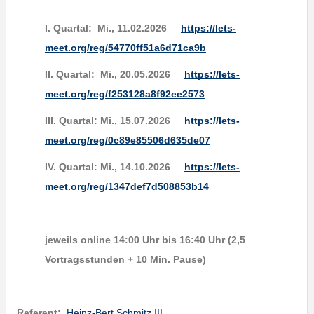
I. Quartal: Mi., 11.02.2026
https://lets-
meet.org/reg/54770ff51a6d71ca9b
II. Quartal:
Mi., 20.05.2026
https://lets-
meet.org/reg/f253128a8f92ee2573
III. Quartal: Mi., 15.07.2026
https://lets-
meet.org/reg/0c89e85506d635de07
IV. Quartal:
Mi., 14.10.2026
https://lets-
meet.org/reg/1347def7d508853b14
jeweils online 14:00 Uhr bis 16:40 Uhr (2,5
Vortragsstunden + 10 Min. Pause)
Referent:
Heinz-Bert Schmitz III