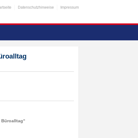
artseite
Datenschutzhinweise
Impressum
üroalltag
 Büroalltag“