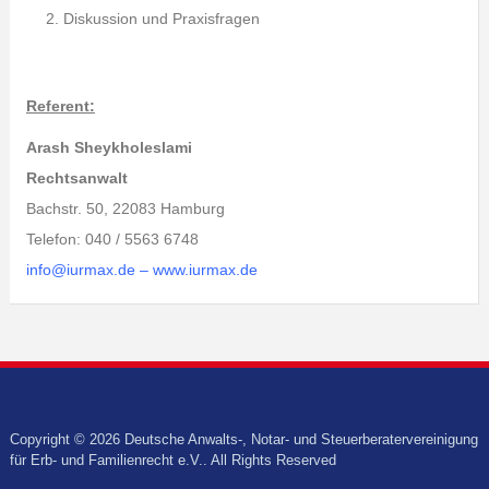
Diskussion und Praxisfragen
Refe
rent:
Arash Sheykholeslami
Rechtsanwalt
Bachstr. 50, 22083 Hamburg
Telefon: 040 / 5563 6748
info@iurmax.de – www.iurmax.de
Copyright © 2026 Deutsche Anwalts-, Notar- und Steuerberatervereinigung
für Erb- und Familienrecht e.V.. All Rights Reserved