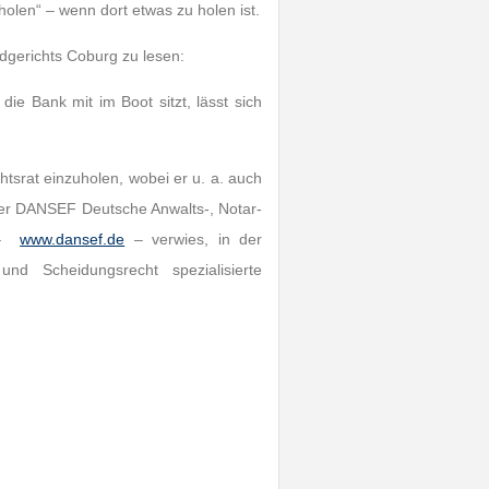
holen“ – wenn dort etwas zu holen ist.
dgerichts Coburg zu lesen:
e Bank mit im Boot sitzt, lässt sich
tsrat einzuholen, wobei er u. a. auch
 der DANSEF Deutsche Anwalts-, Notar-
V –
www.dansef.de
– verwies, in der
nd Scheidungsrecht spezialisierte