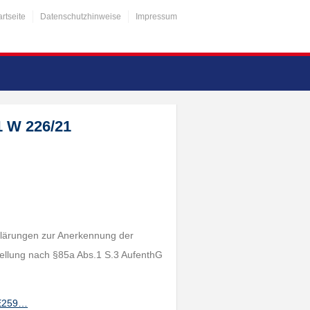
artseite
Datenschutzhinweise
Impressum
1 W 226/21
lärungen zur Anerkennung der
tellung nach §85a Abs.1 S.3 AufenthG
RE259…