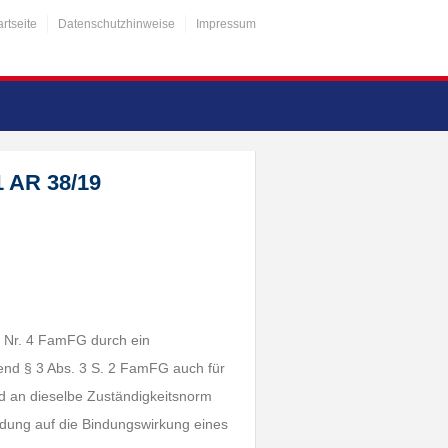
artseite
Datenschutzhinweise
Impressum
1 AR 38/19
 1 Nr. 4 FamFG durch ein
end § 3 Abs. 3 S. 2 FamFG auch für
d an dieselbe Zuständigkeitsnorm
idung auf die Bindungswirkung eines