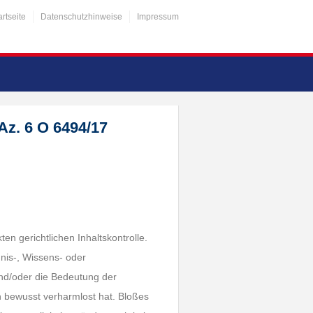
artseite
Datenschutzhinweise
Impressum
Az. 6 O 6494/17
kten gerichtlichen Inhaltskontrolle.
dnis-, Wissens- oder
nd/oder die Bedeutung der
 bewusst verharmlost hat. Bloßes