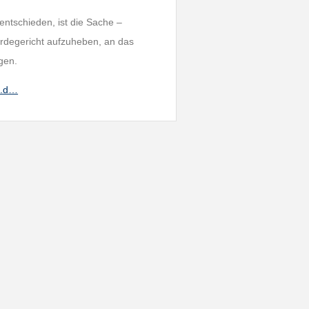
entschieden, ist die Sache –
erdegericht aufzuheben, an das
gen.
s.d…