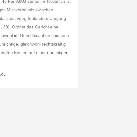
 45 FamGKG stehen, erforderlich ist
ges Missverhältnis zwischen
falls bei völlig fehlendem Umgang
 30). Ordnet das Gericht eine
chwohl im Gerichtssaal erschienene
nrichtige, gleichwohl rechtskräftig
andten Kosten auf einer unrichtigen
s.d…