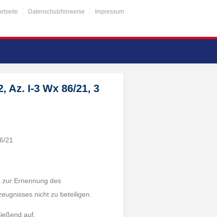
artseite
Datenschutzhinweise
Impressum
 Az. I-3 Wx 86/21, 3
6/21
s zur Ernennung des
eugnisses nicht zu beteiligen.
ließend auf.