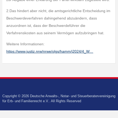
2.Das hindert aber nicht, die amtsgerichtliche Entscheidung im
Beschwerdeverfahren dahingehend abzuändern, dass
anzuordnen ist, dass der Beschwerdeführer die
Verfahrenskosten aus seinem Vermögen aufzubringen hat.
Weitere Informationen:
https://www.justiz.nrw/nrwe/olgs/hamm/j2024/4_W…
Copyright © 2026 Deutsche Anwalts-, Notar- und Steuerberatervereinigung
für Erb- und Familienrecht e.V.. All Rights Reserved