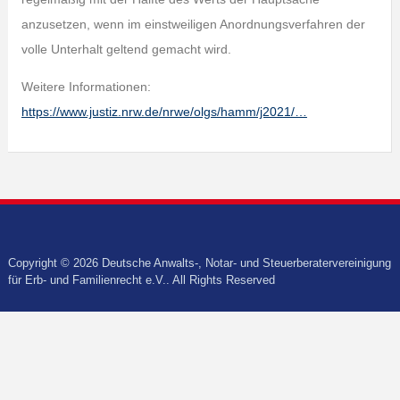
anzusetzen, wenn im einstweiligen Anordnungsverfahren der
volle Unterhalt geltend gemacht wird.
Weitere Informationen:
https://www.justiz.nrw.de/nrwe/olgs/hamm/j2021/…
Copyright © 2026 Deutsche Anwalts-, Notar- und Steuerberatervereinigung
für Erb- und Familienrecht e.V.. All Rights Reserved