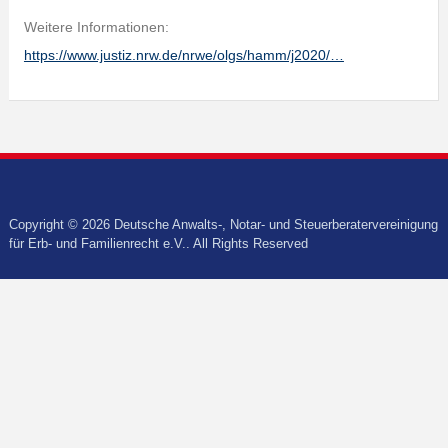
Weitere Informationen:
https://www.justiz.nrw.de/nrwe/olgs/hamm/j2020/…
Copyright © 2026 Deutsche Anwalts-, Notar- und Steuerberatervereinigung
für Erb- und Familienrecht e.V.. All Rights Reserved